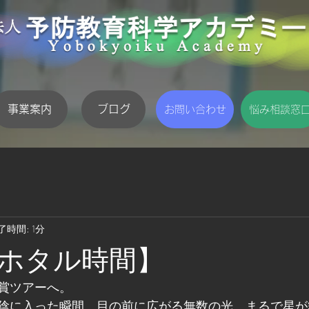
事業案内
ブログ
お問い合わせ
悩み相談窓
了時間: 1分
ホタル時間】
賞ツアーへ。
陰に入った瞬間、目の前に広がる無数の光。まるで星が