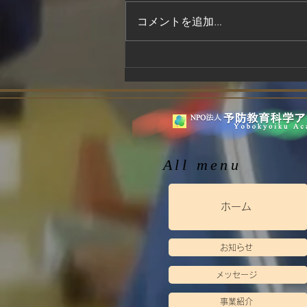
スを担当しています。 現在は、
コメントを追加…
不登校や発達に特性のある子ども
たちへの支援に力を入れ、一人ひ
とりに合った関わり方を日々考え
ています。 思春期ならではの心
や体の変化に向き合いながら、
小、中学校、支援学校の先生方と
も連携し、その子にとって今でき
る最善の支援を一緒に模索してい
ます。子どもたちの「できた！」
All menu
や「一歩進めた」を大切にしなが
ら、これから
ホーム
お知らせ
メッセージ
事業紹介