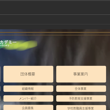
阿波
いかにも楽しい、ウオーキン
グ
団体概要
事業案内
組織情報
全体事業
メンバー紹介
予防教育支援事業
会員募集
学校教職員支援事業