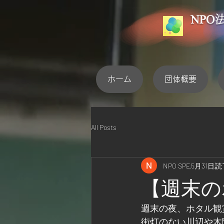
ホーム
団体概要
All Posts
NPO SPE
5月31日
読
【週末の
週末の夜、ホタル観
街灯のない川辺や木