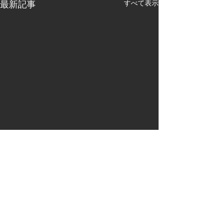
最新記事
すべて表示
コメント
阿波踊り