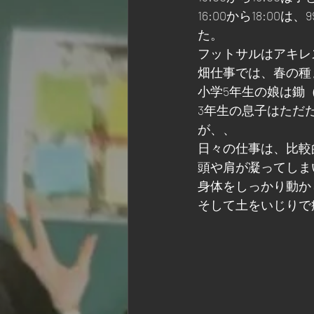
16:00から18:
た。
フットサルはアキレ
畑仕事では、春の種
小学5年生の娘は鋤
3年生の息子はただ
が、、
日々の仕事は、比較
頭や肩が凝ってしま
身体をしっかり動か
そして土をいじりで癒