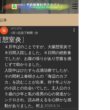
記事
NPO SPE
6月14日
読了時間: 1分
[憩室炎]
４月半ばのことですが、大腸憩室炎で
８日間入院しました。６日間の絶飲食
でしたが、お腹の張りがあり空腹を感
じずで助かりました。
入院中はひたすら点滴治療でしたが、
その間村上春樹さんの「海辺のカフ
カ」を読むことが出来、何十年ぶりか
の小説との出会いでした。主人公の１
５歳の少年と私の長男の心の発達がシ
ンクロされ、読み終えるを心静かな感
動がありました。村上 2026.6.14